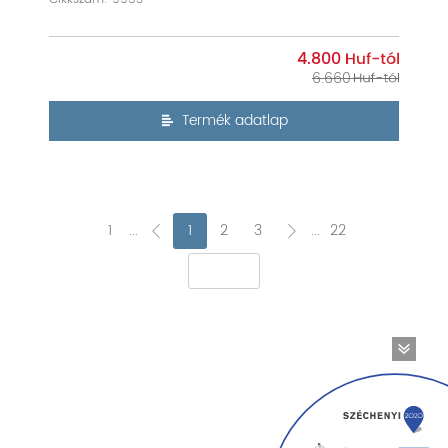
4.800
6.660
Termék adatlap
1
...
1
2
3
...
22