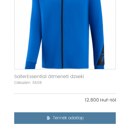
SallerEssential átmeneti dzseki
Cikkszám: 6508
12.800
Termék adatlap