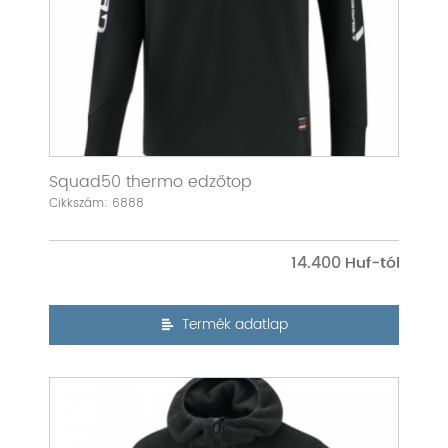
Squad50 thermo edzőtop
Cikkszám: 6888
14.400
Termék adatlap