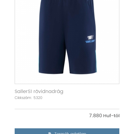
SallerS1 rövidnadrág
Cikkszám: 5320
7.880