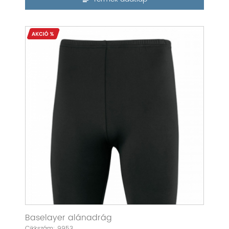
Baselayer alánadrág
Cikkszám: 9953