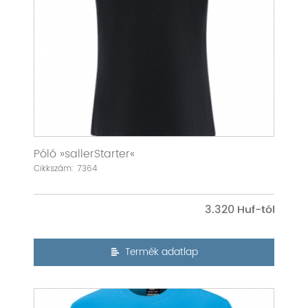
Póló »sallerStarter«
Cikkszám: 7364
3.320
Termék adatlap