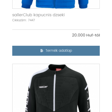
sallerClub kapucnis dzseki
Cikkszám: 7447
20.000
Termék adatlap