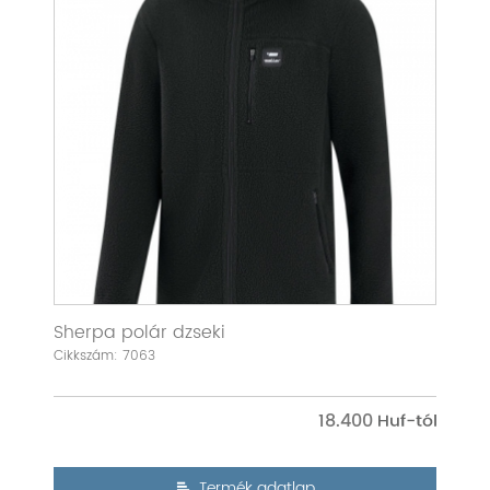
Sherpa polár dzseki
Cikkszám: 7063
18.400
Termék adatlap