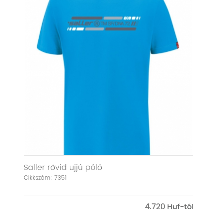
Saller rövid ujjú póló
Cikkszám: 7351
4.720