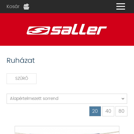
Kosár
és
Ruházat
SZŰRŐ
Alapértelmezett sorrend
20
40
80